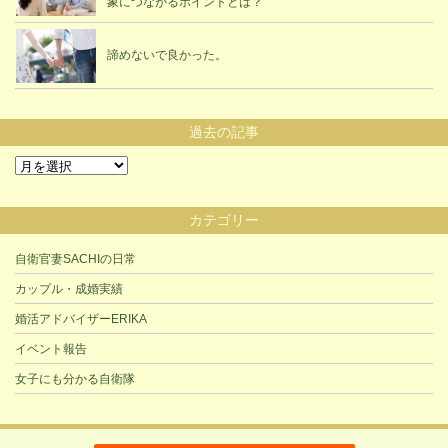
象につながるポイントとは？
諦めないで良かった。
過去の記事
過
去
の
カテゴリー
記
事
自衛官妻SACHIの日常
カップル・成婚実績
婚活アドバイザーERIKA
イベント報告
女子にも分かる自衛隊