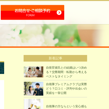
新着記事
自衛官彼氏との結婚はいつ決め
る？交際期間・転勤から考える
ベストなタイミング
自衛隊プレミアムクラブは実際
どう？口コミ・評判や出会いの
実績を一挙公開
自衛隊の方ならという安心感も