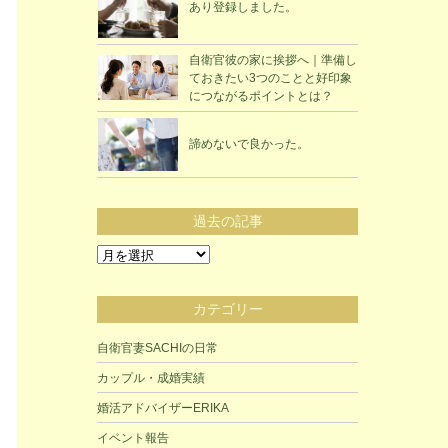
あり登録しました。
自衛官彼の家に挨拶へ｜準備し
ておきたい3つのことと好印象
につながるポイントとは？
諦めないで良かった。
過去の記事
過
去
の
カテゴリー
記
事
自衛官妻SACHIの日常
カップル・成婚実績
婚活アドバイザーERIKA
イベント報告