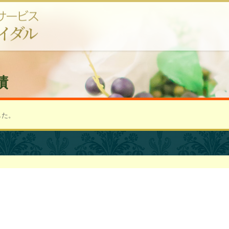
績
した。