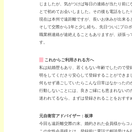
じましたが、気がつけば毎日の連絡が当たり前に
とで初めてお会いしました。その後も電話をした
現在は本州で遠距離ですが、長いお休みが出来る
そして交際から1年と少し経ち、先日ついにプロ
職業柄連絡が途絶えることもありますが、頑張っ
す。
これからご利用される方へ
私は結婚歴もあり、若くもない年齢でしたので登
明をしてくださり安心して登録することができま
何もせず過ごしていたらこんな日常はなかったの
行動しないことには、良きご縁にも恵まれないの
迷われてるなら、まずは登録されることをおすす
元自衛官アドバイザー：板津
今回も遠距離交際の末、婚約された会員様からコ
この女性会員様とは、登録前に電話で相談受けを