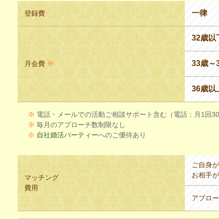
一律
登録費
32歳以
33歳
～
月会費
※
36歳以
※
電話・メールでの活動ご相談サポート含む（電話：月1回3
※
毎月のアプローチ数制限なし
※
自社婚活パーティー
へのご優待あり
ご自身が
お相手が
マッチング
費用
アプロー