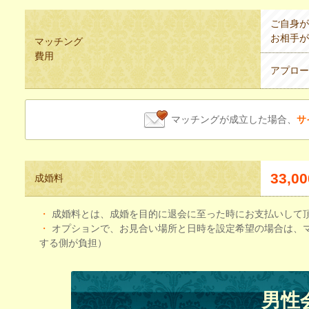
ご自身が
お相手が
マッチング
費用
アプロー
マッチングが成立した場合、
サ
33,0
成婚料
・
成婚料とは、成婚を目的に退会に至った時にお支払いして
・
オプションで、お見合い場所と日時を設定希望の場合は、マ
する側が負担）
男性