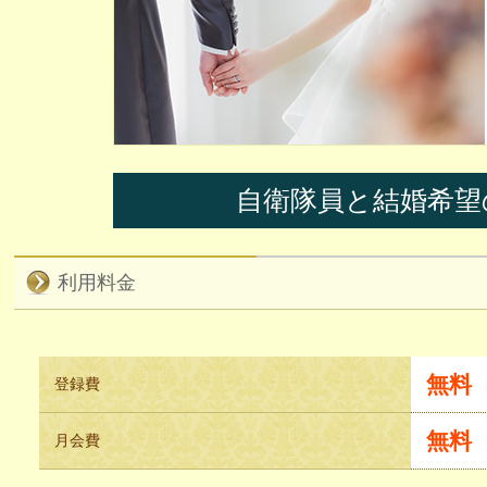
自衛隊員と結婚希望
利用料金
無料
登録費
無料
月会費