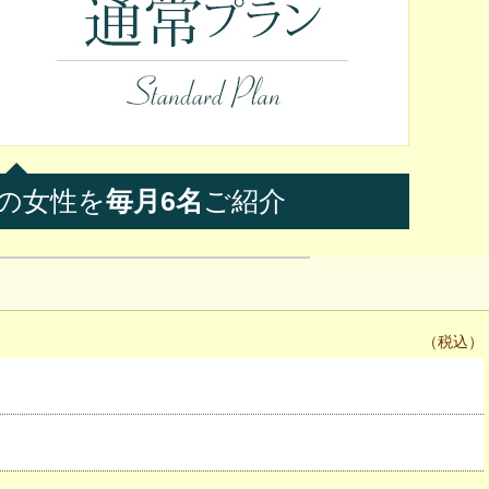
の
女性を
毎月6名
ご紹介
（税込）