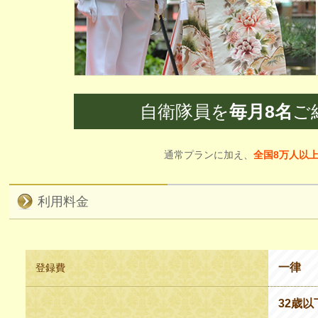
自衛隊員を
毎月8名
ご
通常プランに加え、
全国8万人以上
利用料金
一律
登録費
32歳以