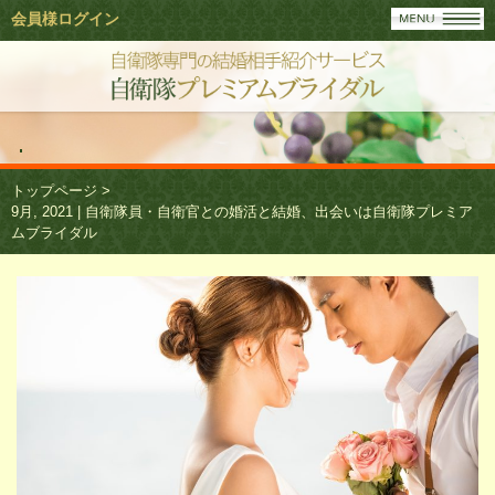
会員様ログイン
トップページ
>
9月, 2021 | 自衛隊員・自衛官との婚活と結婚、出会いは自衛隊プレミア
ムブライダル