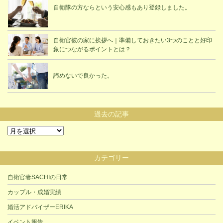
自衛隊の方ならという安心感もあり登録しました。
自衛官彼の家に挨拶へ｜準備しておきたい3つのことと好印
象につながるポイントとは？
諦めないで良かった。
過去の記事
過
去
の
カテゴリー
記
事
自衛官妻SACHIの日常
カップル・成婚実績
婚活アドバイザーERIKA
イベント報告