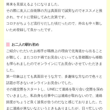
将来を見据えるようになりました。
その際に友人に自衛隊の方は真面目で誠実なのでオススメと推
され、サイトに登録してみた次第です。
コロナがちょうど流行りだした頃だったので、外出も中々難し
いため登録して良かったです。
お二人の馴れ初め
ご紹介いただいたお相手が職務上の理由で北海道から出ること
が難しく、またコロナ禍でお見合いといっても首都圏から移動
も憚られましたのでオンラインにてお見合いさせていただきま
した。
第一印象はとても真面目そうな方で、多趣味な方なので色々と
話題が尽きないオンラインお見合いでした。
その後交際をスタートし、LINEにて連絡を取り合い交際を深め
ていきました。私自身も仕事中には連絡が取れないので、連絡
頻度がちょうど良く波長が合うのだなと感じておりました。た
まに連絡が来ないなというときもありましたが、日々忙しいの