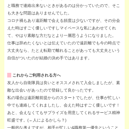
と職務で連絡出来ないときがあるのは分かっていたので、そこ
も大きな問題はありませんでした。
コロナ禍もあり遠距離で会える頻度は少ないですが、その分会
えた時はすごく優しいですしマイペースな私にあわせてくれ
て、やはり素敵な方だなとより一層思うようになりました。
仕事は辞めたくないとは伝えていたので遠距離でも今の時点で
大丈夫なら、たとえ転勤で離れることがあっても大丈夫という
自信がついたのが結婚の決め手ではあります。
これからご利用される方へ
友人から自衛隊員は良いとオススメされて入会しましたが、素
敵な出会いがあったので登録して良かったです。
私の場合は遠距離前提からのスタートでしたが、仕事が忙しい
中でも連絡してくれましたし、会えた時はすごく優しいです！
あと、会えなくてもサプライズを用意してくれるサービス精神
旺盛です。(←人によるかしら？)
一般的な考えですが、相手が忙しい&職務第一優先ということ