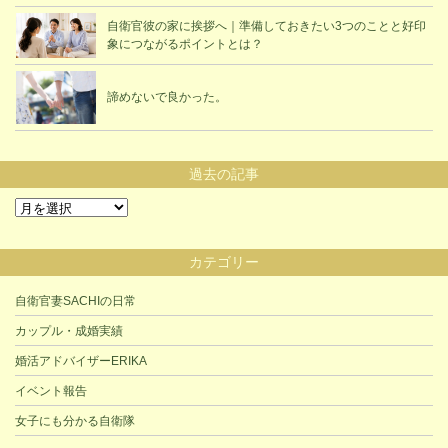
自衛官彼の家に挨拶へ｜準備しておきたい3つのことと好印
象につながるポイントとは？
諦めないで良かった。
過去の記事
過
去
の
カテゴリー
記
事
自衛官妻SACHIの日常
カップル・成婚実績
婚活アドバイザーERIKA
イベント報告
女子にも分かる自衛隊