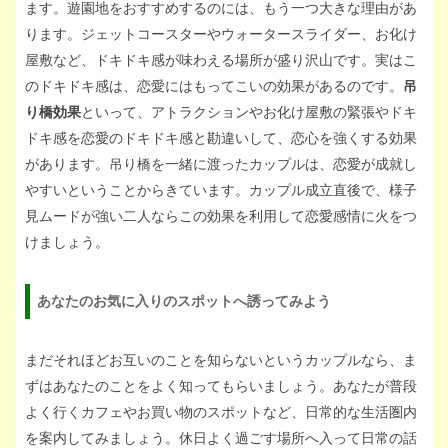
ます。遊園地をおすすめするのには、もう一つ大きな理由があ
ります。ジェットコースターやウォータースライダー、お化け
屋敷など、ドキドキ感が味わえる場所が盛り沢山です。実はこ
のドキドキ感は、恋愛にはもってこいの効果があるのです。
吊
り橋効果
といって、アトラクションやお化け屋敷の緊張やドキ
ドキ感を恋愛のドキドキ感と勘違いして、恋心を強くする効果
があります。吊り橋を一緒に渡ったカップルは、恋愛が成就し
やすいということからきています。カップル成立直後で、様子
見ムードが強い二人ならこの効果を利用して恋愛感情に火をつ
けましょう。
あなたのお気に入りのスポットへ誘ってみよう
まだそれほどお互いのことを知らないというカップルなら、ま
ずはあなたのことをよく知ってもらいましょう。あなたが普段
よく行くカフェやお買い物のスポットなど、日常的な生活圏内
を案内してみましょう。休日よく過ごす場所へ入って日常の話