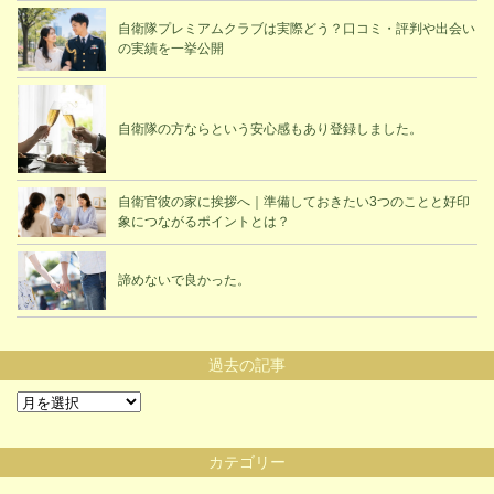
自衛隊プレミアムクラブは実際どう？口コミ・評判や出会い
の実績を一挙公開
自衛隊の方ならという安心感もあり登録しました。
自衛官彼の家に挨拶へ｜準備しておきたい3つのことと好印
象につながるポイントとは？
諦めないで良かった。
過去の記事
過
去
の
カテゴリー
記
事