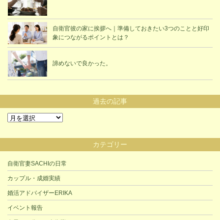
自衛官彼の家に挨拶へ｜準備しておきたい3つのことと好印
象につながるポイントとは？
諦めないで良かった。
過去の記事
過
去
の
カテゴリー
記
事
自衛官妻SACHIの日常
カップル・成婚実績
婚活アドバイザーERIKA
イベント報告