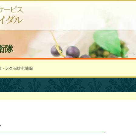
衛隊
府・大久保駐屯地編
？