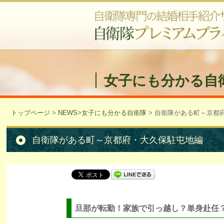
女子にも分かる自
トップページ
>
NEWS
>
女子にも分かる自衛隊
>
自衛隊がある町～京都
自衛隊がある町～京都府・大久保駐屯地編
旦那が転勤！家族で引っ越し？単身赴任