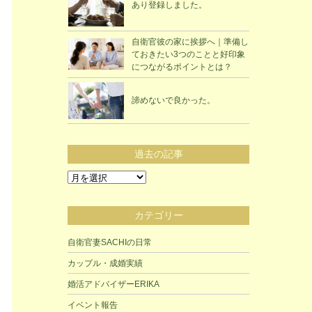
あり登録しました。
自衛官彼の家に挨拶へ｜準備し
ておきたい3つのことと好印象
につながるポイントとは？
諦めないで良かった。
過去の記事
過
去
の
カテゴリー
記
事
自衛官妻SACHIの日常
カップル・成婚実績
婚活アドバイザーERIKA
イベント報告