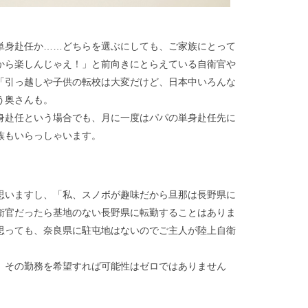
単身赴任か……どちらを選ぶにしても、ご家族にとって
から楽しんじゃえ！」と前向きにとらえている自衛官や
「引っ越しや子供の転校は大変だけど、日本中いろんな
う奥さんも。
身赴任という場合でも、月に一度はパパの単身赴任先に
族もいらっしゃいます。
思いますし、「私、スノボが趣味だから旦那は長野県に
衛官だったら基地のない長野県に転勤することはありま
思っても、奈良県に駐屯地はないのでご主人が陸上自衛
、その勤務を希望すれば可能性はゼロではありません