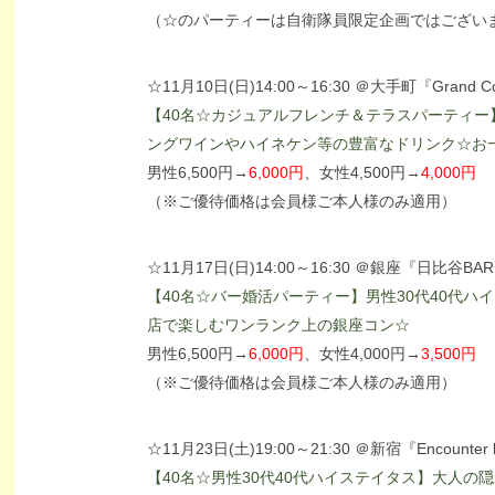
（☆のパーティーは自衛隊員限定企画ではござい
☆11月10日(日)14:00～16:30 ＠大手町『Grand
【40名☆カジュアルフレンチ＆テラスパーティー
ングワインやハイネケン等の豊富なドリンク☆お
男性6,500円→
6,000円
、女性4,500円→
4,000円
（※ご優待価格は会員様ご本人様のみ適用）
☆11月17日(日)14:00～16:30 ＠銀座『日比谷BAR 
【40名☆バー婚活パーティー】男性30代40代
店で楽しむワンランク上の銀座コン☆
男性6,500円→
6,000円
、女性4,000円→
3,500円
（※ご優待価格は会員様ご本人様のみ適用）
☆11月23日(土)19:00～21:30 ＠新宿『Encounter
【40名☆男性30代40代ハイステイタス】大人