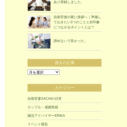
あり登録しました。
自衛官彼の家に挨拶へ｜準備し
ておきたい3つのことと好印象
につながるポイントとは？
諦めないで良かった。
過去の記事
過
去
の
カテゴリー
記
事
自衛官妻SACHIの日常
カップル・成婚実績
婚活アドバイザーERIKA
イベント報告