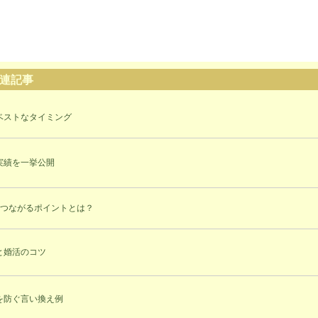
連記事
ベストなタイミング
実績を一挙公開
につながるポイントとは？
と婚活のコツ
を防ぐ言い換え例