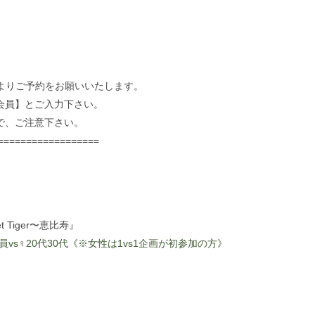
よりご予約をお願いいたします。
会員】とご入力下さい。
で、ご注意下さい。
==================
et Tiger〜恵比寿』
隊員vs♀20代30代《※女性は1vs1企画が初参加の方》