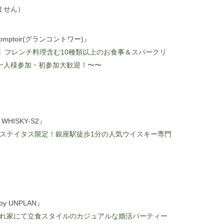
ません）
 Comptoir(グランコントワー)』
】フレンチ料理含む10種類以上のお食事＆スパークリ
一人様参加・初参加大歓迎！〜〜
WHISKY-S2』
ハイステイタス限定！銀座駅徒歩1分の人気ウイスキー専門
 by UNPLAN』
の隠れ家にて立食スタイルのカジュアルな婚活パーティー