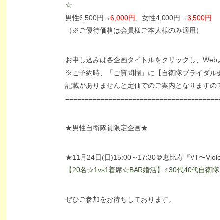
☆
男性6,500円→
6,000円
、女性4,000円→
3,500円
（※ご優待価格は会員様ご本人様のみ適用）
お申し込みは各企画タイトルをクリックし、Web
※ご予約時、「ご質問欄」に【自衛隊ブライダル
記載がありませんと定価でのご案内となりますの
=======================================
★男性自衛隊員限定企画★
★11月24日(日)15:00～17:30＠恵比寿『VT〜Viol
【20名☆1vs1着席☆BAR婚活】♂30代40代自衛
ぜひご参加をお待ちしております。