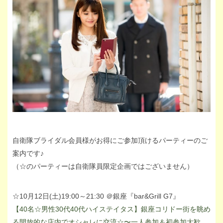
自衛隊ブライダル会員様がお得にご参加頂けるパーティーのご
案内です♪
（☆のパーティーは自衛隊員限定企画ではございません）
☆10月12日(土)19:00～21:30 ＠銀座『bar&Grill G7』
【40名☆男性30代40代ハイステイタス】銀座コリドー街を眺め
る開放的な店内でオシャレに交流☆〜一人参加＆初参加大歓