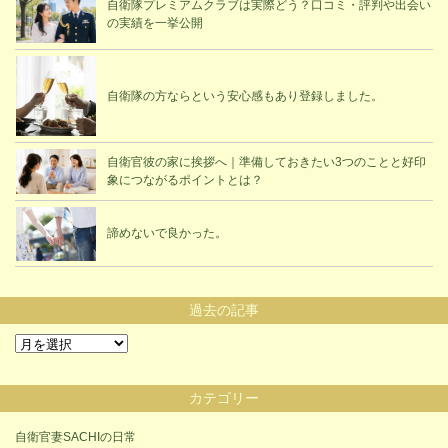
自衛隊プレミアムクラブは実際どう？口コミ・評判や出会い
の実績を一挙公開
自衛隊の方ならという安心感もあり登録しました。
自衛官彼の家に挨拶へ｜準備しておきたい3つのことと好印
象につながるポイントとは？
諦めないで良かった。
過去の記事
過
去
の
カテゴリー
記
事
自衛官妻SACHIの日常