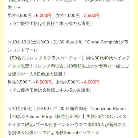
迎！〜
男性6,500円→
6,000円
、女性4,000円→
3,500円
（※ご優待価格は会員様ご本人様のみ適用）
☆10月19日(土)19:00～21:30 ＠大手町『Grand Comptoir(グラ
ンコントワー)』
【50名☆フレンチ＆テラスパーティー】男性30代40代ハイステ
イタス限定！フレンチ料理含む10種類以上のお食事と一緒にご
交流☆お一人&初参加大歓迎！
男性6,500円→
6,000円
、女性4,500円→
4,000円
（※ご優待価格は会員様ご本人様のみ適用）
☆10月26日(土)19:00～21:30 ＠新宿御苑『Hanazono Room』
【70名☆Autumn Party《秋特別企画》】男性30代40代ハイス
テイタス限定♪プール付きペントハウスで寿司職人が新鮮ネタ
を提供＆出張シェフによる秋Specialビッフェ☆