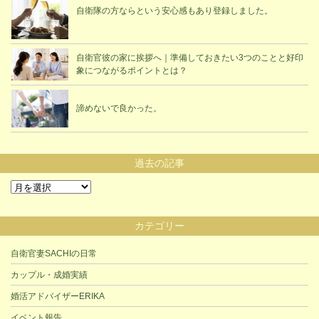
自衛隊の方ならという安心感もあり登録しました。
自衛官彼の家に挨拶へ｜準備しておきたい3つのことと好印
象につながるポイントとは？
諦めないで良かった。
過去の記事
過
去
の
カテゴリー
記
事
自衛官妻SACHIの日常
カップル・成婚実績
婚活アドバイザーERIKA
イベント報告