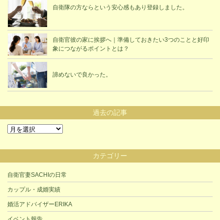
自衛隊の方ならという安心感もあり登録しました。
自衛官彼の家に挨拶へ｜準備しておきたい3つのことと好印
象につながるポイントとは？
諦めないで良かった。
過去の記事
過
去
の
カテゴリー
記
事
自衛官妻SACHIの日常
カップル・成婚実績
婚活アドバイザーERIKA
イベント報告