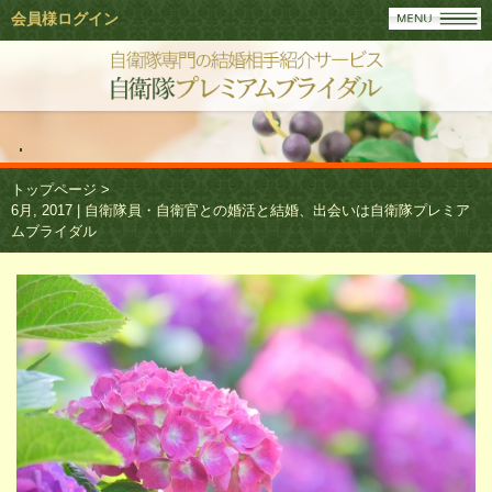
会員様ログイン
トップページ
>
6月, 2017 | 自衛隊員・自衛官との婚活と結婚、出会いは自衛隊プレミア
ムブライダル