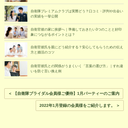
自衛隊プレミアムクラブは実際どう？口コミ・評判や出会い
の実績を一挙公開
自衛官彼の家に挨拶へ｜準備しておきたい3つのことと好印
象につながるポイントとは？
自衛官彼氏を親にどう紹介する？安心してもらうための伝え
方と婚活のコツ
自衛官彼氏との関係がうまくいく「言葉の選び方」｜すれ違
いを防ぐ言い換え例
＜ 【自衛隊ブライダル会員様ご優待】1月パーティーのご案内
2022年1月登録の会員様をご紹介します。 ＞