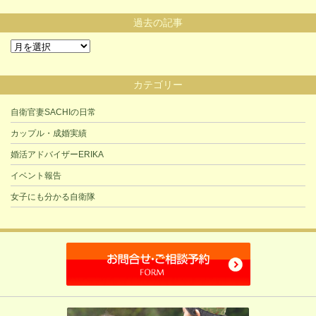
過去の記事
過
去
の
カテゴリー
記
事
自衛官妻SACHIの日常
カップル・成婚実績
婚活アドバイザーERIKA
イベント報告
女子にも分かる自衛隊