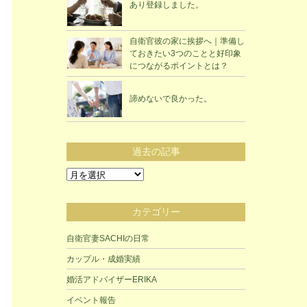
あり登録しました。
自衛官彼の家に挨拶へ｜準備し
ておきたい3つのことと好印象
につながるポイントとは？
諦めないで良かった。
過去の記事
過
去
の
カテゴリー
記
事
自衛官妻SACHIの日常
カップル・成婚実績
婚活アドバイザーERIKA
イベント報告