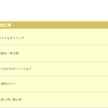
連記事
ベストなタイミング
実績を一挙公開
につながるポイントとは？
と婚活のコツ
を防ぐ言い換え例