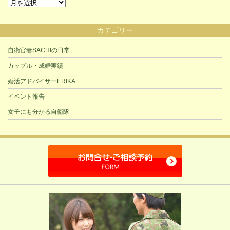
過
去
の
カテゴリー
記
事
自衛官妻SACHIの日常
カップル・成婚実績
婚活アドバイザーERIKA
イベント報告
女子にも分かる自衛隊