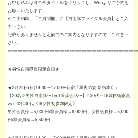
お申し込みは各企画タイトルをクリックし、Webよりご予約を
お願いいたします。
※ご予約時、「ご質問欄」に【自衛隊ブライダル会員】とご入
力下さい。
記載がありませんと定価でのご案内となりますので、ご注意下
さい。
====================================================
★男性自衛隊員限定企画★
★2月24日(日)14:30〜17:00＠新宿『星夜の宴 新宿本店』
【20名☆男性自衛隊〜1vs1着席会話〜】♂30代～45歳自衛隊員
vs♀20代30代《※女性初参加限定》
男性会員様→5,000円/非会員様→6,000円、女性会員様→5,000
円/非会員様→5,500円
★3月24日(日)14:30～17:00＠新宿『星夜の宴 新宿本店』