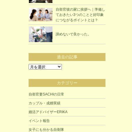
自衛官彼の家に挨拶へ｜準備し
ておきたい3つのことと好印象
につながるポイントとは？
諦めないで良かった。
過去の記事
過
去
の
カテゴリー
記
事
自衛官妻SACHIの日常
カップル・成婚実績
婚活アドバイザーERIKA
イベント報告
女子にも分かる自衛隊